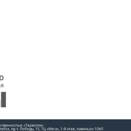
тственностью «Термотэк»
тебск, пр-т. Победы, 15, ТЦ «Мега», 1-й этаж, павильон 104/1