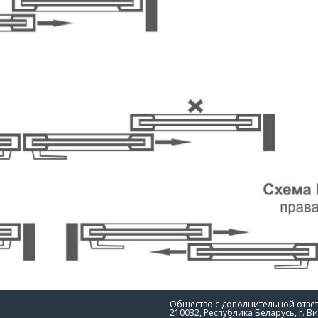
Общество с дополнительной отве
210032, Республика Беларусь, г. Ви