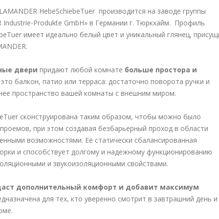
LAMANDER HebeSchiebeTuer производится на заводе группы
ndustrie-Produkte GmbH» в Германии г. Тюркхайм. Профиль
eTuer имеет идеально белый цвет и уникальный глянец, присущ
MANDER.
ные двери
придают любой комнате
больше простора и
ь это балкон, патио или терраса: достаточно поворота ручки и
нее пространство вашей комнаты с внешним миром.
Tuer сконструирована таким образом, чтобы можно было
 проемов, при этом создавая безбарьерный проход в области
ченными возможностями. Её статически сбалансированная
ворки и способствует долгому и надежному функционированию
золяционными и звукоизоляционными свойствами.
даст дополнительный комфорт и добавит максимум
назначена для тех, кто уверенно смотрит в завтрашний день и
оме.