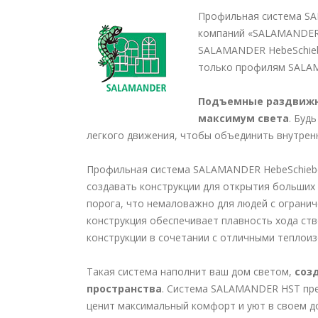
Профильная система SA
компаний «SALAMANDER I
SALAMANDER HebeSchieb
только профилям SALA
Подъемные раздвиж
максимум света
. Буд
легкого движения, чтобы объединить внутрен
Профильная система SALAMANDER HebeSchiebe
создавать конструкции для открытия больших
порога, что немаловажно для людей с ограни
конструкция обеспечивает плавность хода ст
конструкции в сочетании с отличными теплои
Такая система наполнит ваш дом светом,
соз
пространства
. Система SALAMANDER HST пред
ценит максимальный комфорт и уют в своем д